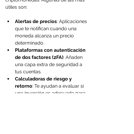
útiles son:
Alertas de precios
: Aplicaciones 
que te notifican cuando una 
moneda alcanza un precio 
determinado.
Plataformas con autenticación 
de dos factores (2FA)
: Añaden 
una capa extra de seguridad a 
tus cuentas.
Calculadoras de riesgo y 
retorno
: Te ayudan a evaluar si 
una inversión es adecuada para 
tu perfil.
Foros y comunidades
: Espacios 
donde puedes aprender de la 
experiencia de otros inversores.
Servicios de custodia 