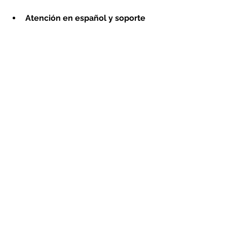
Atención en español y soporte 
local.
 Puedes resolver dudas 
más rápido.
Cumplimiento con regulaciones 
mexicanas.
 Esto brinda mayor 
seguridad legal.
Métodos de pago adaptados a 
México.
 Como SPEI o tarjetas 
nacionales.
Lightbulb, por ejemplo, está diseñada 
para usuarios mexicanos. Esto facilita 
el proceso y reduce riesgos 
asociados a plataformas 