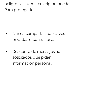
peligros al invertir en criptomonedas. 
Para protegerte:
Nunca compartas tus claves 
privadas o contraseñas.
Desconfía de mensajes no 
solicitados que pidan 
información personal.
Usa solo plataformas reguladas 
y con buena reputación.
Revisa que la página web tenga 
“https” y un candado en la barra 
de direcciones.