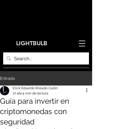
LIGHTBULB
Entrada
Erick Eduardo Rosado Carlin
17 abr
4 min de lectura
Guía para invertir en
criptomonedas con
seguridad