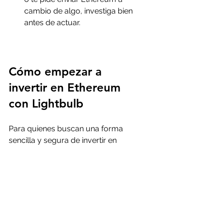
cambio de algo, investiga bien 
antes de actuar.
Cómo empezar a 
invertir en Ethereum 
con Lightbulb
Para quienes buscan una forma 
sencilla y segura de invertir en 
Ethereum, Lightbulb es una opción 
que recomiendo. Su plataforma está 
diseñada para que cualquier persona 
en México pueda comprar y vender 
criptomonedas sin complicaciones.